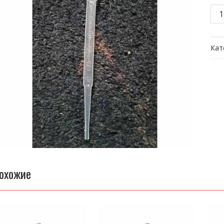
Кол
тов
Пип
Кат
охожие