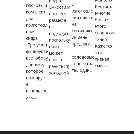
ведра.
о
глюкозы и
Pemium.
Емкости м
изготовле
комплект
Многие
еньшего
ния пива и
для
боятся
размера
на
приготовл
этого
не
сегодняшн
ения
словосоче
подходят,
ий день
сидра.
тания.
поскольку
предлагае
Продезин
Кажется,
вино
т
фицируйте
что
может
солодовые
все обору
пивная
начать
концентра
дование,
смесь -...
пениться)
ты, один...
которое
холодной...
планирует
е
использов
ать....