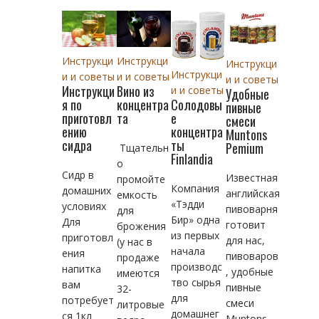
Инструкци
Инструкци
Инструкци
Инструкци
и и советы
и и советы
и и советы
Инструкци
Вино из
и и советы
Удобные
Солодовы
я по
концентра
пивные
е
приготовл
та
смеси
концентра
ению
Muntons
ты
сидра
Pemium
Тщательн
Finlandia
о
Сидр в
Известная
промойте
Компания
домашних
английская
емкость
«Тэдди
условиях
пивоварня
для
Бир» одна
Для
готовит
брожения
из первых
приготовл
для нас,
(у нас в
начала
ения
пивоваров
продаже
производс
напитка
, удобные
имеются
тво сырья
вам
пивные
32-
для
потребует
смеси
литровые
домашнег
ся 1кл
Muntons