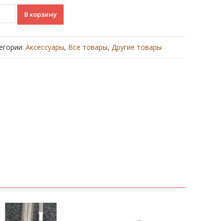
ичество
В корзину
ара
етка
егории:
Аксессуары
,
Все товары
,
Другие товары