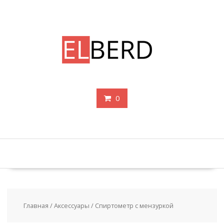
Перейти
к
содержимому
0
Главная
/
Аксессуары
/ Спиртометр с мензуркой