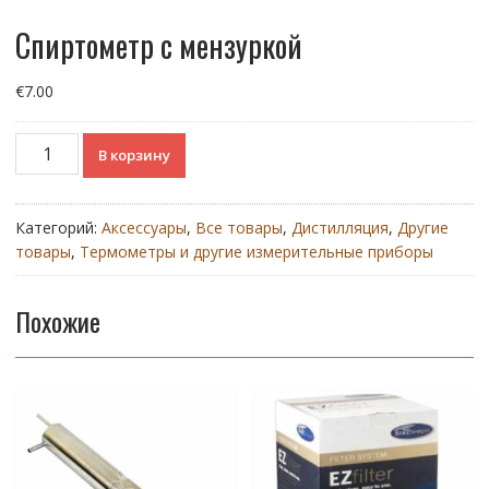
Спиртометр с мензуркой
€
7.00
Количество
В корзину
товара
Спиртометр
с
Категорий:
Аксессуары
,
Все товары
,
Дистилляция
,
Другие
мензуркой
товары
,
Термометры и другие измерительные приборы
Похожие