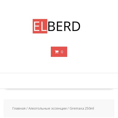
Перейти
к
содержимому
0
Главная
/
Алкогольные эссенции
/ Gremaxa 250ml