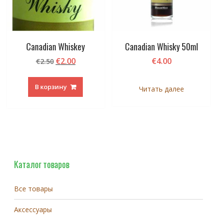
Canadian Whiskey
Canadian Whisky 50ml
Первоначальная
Текущая
€
2.00
€
4.00
€
2.50
цена
цена:
составляла
€2.00.
В корзину
Читать далее
€2.50.
Каталог товаров
Все товары
Аксессуары