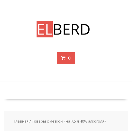
Перейти
к
содержимому
0
Главная
/ Товары с меткой «на 7.5 л 40% алкоголя»