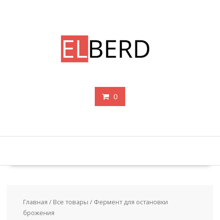
Перейти
к
содержимому
0
Главная
/
Все товары
/ Фермент для остановки
брожения