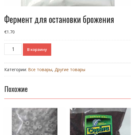
Фермент для остановки брожения
€
1.70
Количество
В корзину
товара
Фермент
для
Категории:
Все товары
,
Другие товары
остановки
брожения
Похожие