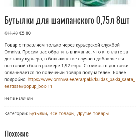
Бутылки для шампанского 0,75л 8шт
Первоначальная
Текущая
€
11.40
€
5.00
цена
цена:
Товар отправляем только через курьерской службой
составляла
€5.00.
Omniva. Просим вас обратить внимание, что к оплате за
€11.40.
доставку курьера, в большинстве случаев добавляется
почтовый сбор в размере 1,92 евро. Стоимость доставки
оплачивается по получении товара получателем. Более
подробно:
https://www.omniva.ee/era/pakk/kuidas_pakki_saata_
eestisse#popup_box-11
Нет в наличии
Категории:
Бутылки
,
Все товары
,
Другие товары
Похожие