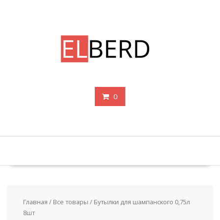
Перейти
к
содержимому
0
Главная
/
Все товары
/ Бутылки для шампанского 0,75л
8шт