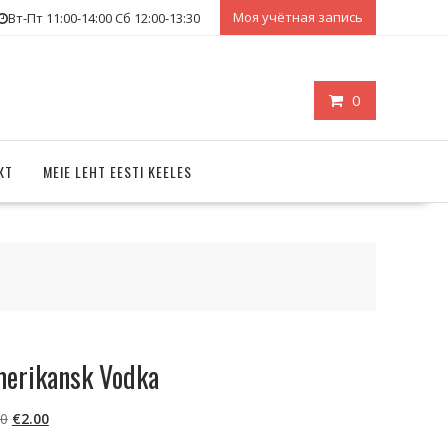
Моя учётная запись
Вт-Пт 11:00-14:00 Сб 12:00-13:30
0
КТ
MEIE LEHT EESTI KEELES
erikansk Vodka
Первоначальная
Текущая
50
€
2.00
цена
цена: