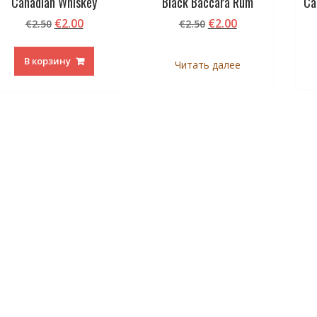
Canadian Whiskey
Black Baccara Rum
Ca
Первоначальная
Текущая
Первоначальная
Текущая
€
2.00
€
2.00
€
2.50
€
2.50
цена
цена:
цена
цена:
составляла
€2.00.
составляла
€2.00.
В корзину
Читать далее
€2.50.
€2.50.