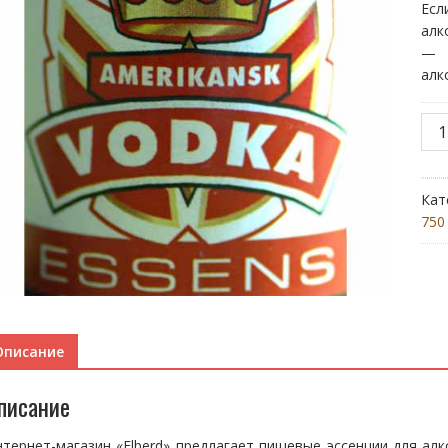
Ес
алк
— п
алк
Кол
тов
Ame
Vod
Кат
750
Описание
писание
тернет-магазин «Elberd» предлагает пищевые эссенции для ал