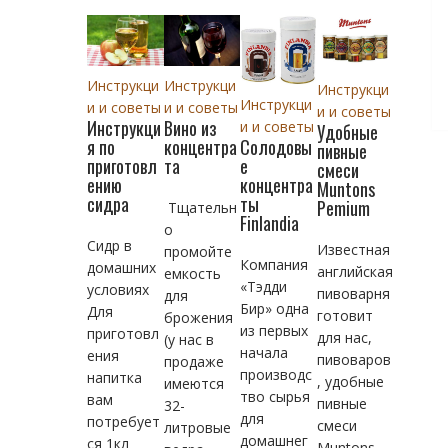
Инструкци
Инструкци
Инструкци
Инструкци
и и советы
и и советы
и и советы
Инструкци
Вино из
и и советы
Удобные
Солодовы
я по
концентра
пивные
е
приготовл
та
смеси
концентра
ению
Muntons
ты
сидра
Pemium
Тщательн
Finlandia
о
Сидр в
Известная
промойте
Компания
домашних
английская
емкость
«Тэдди
условиях
пивоварня
для
Бир» одна
Для
готовит
брожения
из первых
приготовл
для нас,
(у нас в
начала
ения
пивоваров
продаже
производс
напитка
, удобные
имеются
тво сырья
вам
пивные
32-
для
потребует
смеси
литровые
домашнег
ся 1кл
Muntons