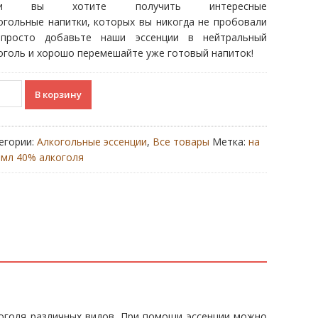
ли вы хотите получить интересные
составляла
€2.00.
огольные напитки, которых вы никогда не пробовали
€2.50.
росто добавьте наши эссенции в нейтральный
оголь и хорошо перемешайте уже готовый напиток!
ичество
В корзину
ара
rikansk
ka
егории:
Алкогольные эссенции
,
Все товары
Метка:
на
 мл 40% алкоголя
коголя различных видов. При помощи эссенции можно