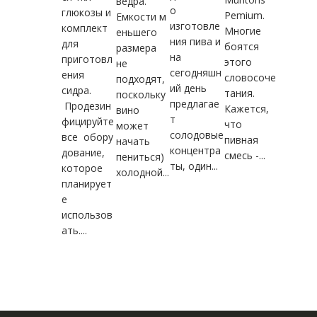
ведра.
о
глюкозы и
Pemium.
Емкости м
изготовле
комплект
Многие
еньшего
ния пива и
для
боятся
размера
на
приготовл
этого
не
сегодняшн
ения
словосоче
подходят,
ий день
сидра.
тания.
поскольку
предлагае
Продезин
Кажется,
вино
т
фицируйте
что
может
солодовые
все обору
пивная
начать
концентра
дование,
смесь -...
пениться)
ты, один...
которое
холодной...
планирует
е
использов
ать....