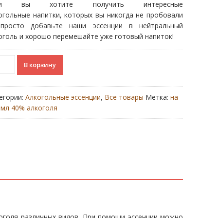
ли вы хотите получить интересные
составляла
€2.00.
огольные напитки, которых вы никогда не пробовали
€2.50.
росто добавьте наши эссенции в нейтральный
оголь и хорошо перемешайте уже готовый напиток!
ичество
В корзину
ара
dish
ka
егории:
Алкогольные эссенции
,
Все товары
Метка:
на
 мл 40% алкоголя
коголя различных видов. При помощи эссенции можно