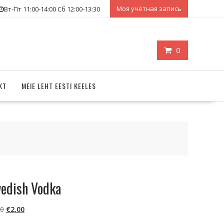
Моя учётная запись
Вт-Пт 11:00-14:00 Сб 12:00-13:30
0
КТ
MEIE LEHT EESTI KEELES
edish Vodka
Первоначальная
Текущая
50
€
2.00
цена
цена: