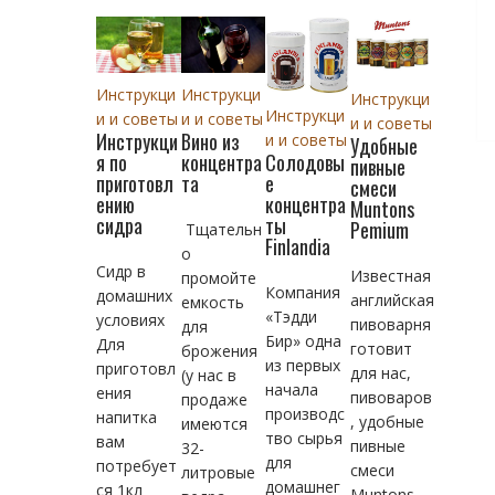
Инструкци
Инструкци
Инструкци
Инструкци
и и советы
и и советы
и и советы
Инструкци
Вино из
и и советы
Удобные
Солодовы
я по
концентра
пивные
е
приготовл
та
смеси
концентра
ению
Muntons
ты
сидра
Pemium
Тщательн
Finlandia
о
Сидр в
Известная
промойте
Компания
домашних
английская
емкость
«Тэдди
условиях
пивоварня
для
Бир» одна
Для
готовит
брожения
из первых
приготовл
для нас,
(у нас в
начала
ения
пивоваров
продаже
производс
напитка
, удобные
имеются
тво сырья
вам
пивные
32-
для
потребует
смеси
литровые
домашнег
ся 1кл
Muntons