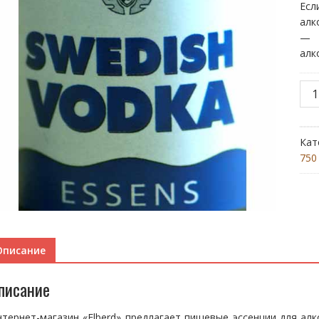
Ес
алк
— п
алк
Кол
тов
Swe
Vod
Кат
750
Описание
писание
тернет-магазин «Elberd» предлагает пищевые эссенции для ал