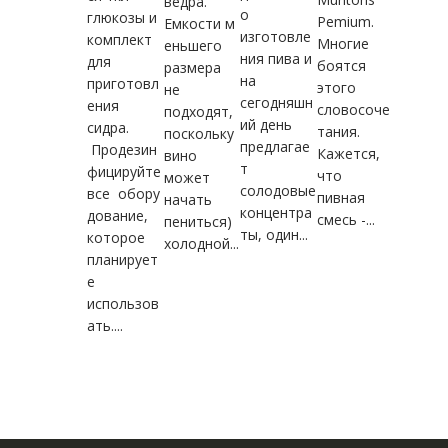
ведра.
о
глюкозы и
Pemium.
Емкости м
изготовле
комплект
Многие
еньшего
ния пива и
для
боятся
размера
на
приготовл
этого
не
сегодняшн
ения
словосоче
подходят,
ий день
сидра.
тания.
поскольку
предлагае
Продезин
Кажется,
вино
т
фицируйте
что
может
солодовые
все обору
пивная
начать
концентра
дование,
смесь -...
пениться)
ты, один...
которое
холодной...
планирует
е
использов
ать....