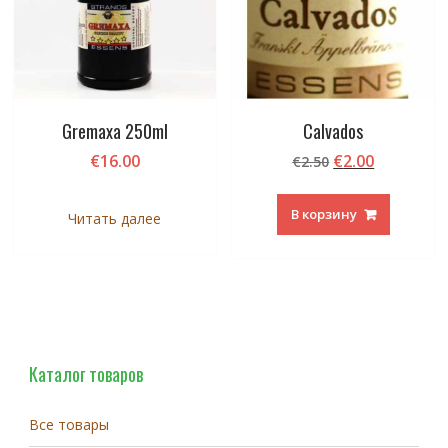
Gremaxa 250ml
Calvados
Первоначаль
Текущая
€
16.00
€
2.00
€
2.50
цена
цена:
составляла
€2.00.
В корзину
Читать далее
€2.50.
Каталог товаров
Все товары