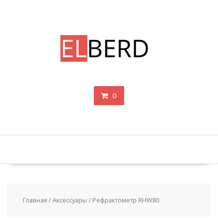
Перейти
к
содержимому
0
Главная
/
Аксессуары
/ Рефрактометр RHW80