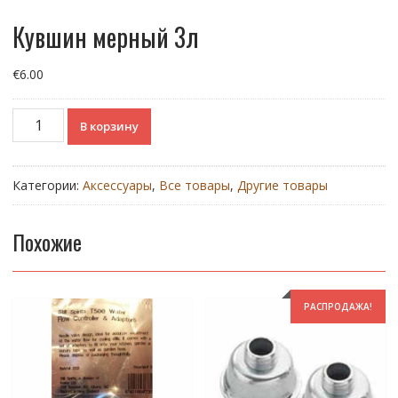
Кувшин мерный 3л
€
6.00
Количество
В корзину
товара
Кувшин
мерный
Категории:
Аксессуары
,
Все товары
,
Другие товары
3л
Похожие
РАСПРОДАЖА!