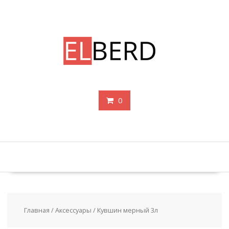
Перейти
к
содержимому
0
Главная
/
Аксессуары
/ Кувшин мерный 3л