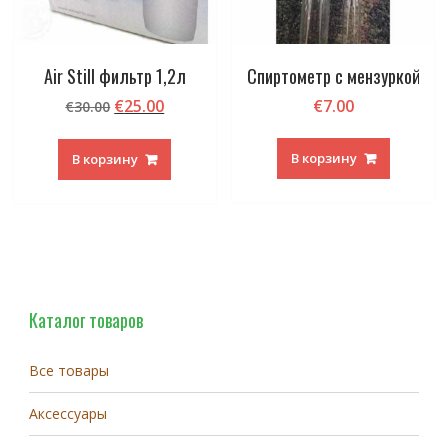
Air Still фильтр 1,2л
Спиртометр с мензуркой
Первоначальная
Текущая
€
25.00
€
7.00
€
30.00
цена
цена:
составляла
€25.00.
В корзину
В корзину
€30.00.
Каталог товаров
Все товары
Аксессуары