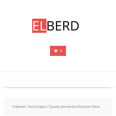
Перейти
к
содержимому
0
Главная
/
Аксессуары
/ Ёршик для мытья бутылок 90см