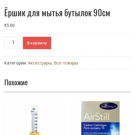
Ёршик для мытья бутылок 90см
€
5.00
Количество
В корзину
товара
Ёршик
для
Категории:
Аксессуары
,
Все товары
мытья
бутылок
90см
Похожие