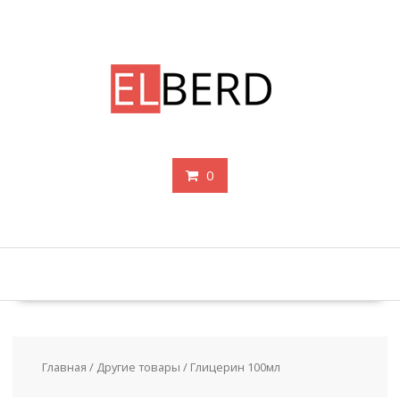
Перейти
к
содержимому
0
Главная
/
Другие товары
/ Глицерин 100мл