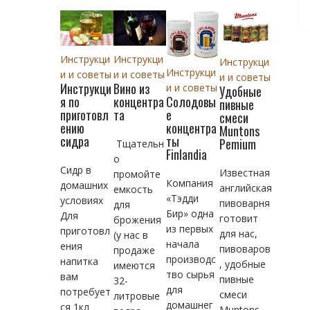
Инструкци
Инструкци
Инструкци
Инструкци
и и советы
и и советы
и и советы
Инструкци
Вино из
и и советы
Удобные
Солодовы
я по
концентра
пивные
е
приготовл
та
смеси
концентра
ению
Muntons
ты
сидра
Pemium
Тщательн
Finlandia
о
Сидр в
Известная
промойте
Компания
домашних
английская
емкость
«Тэдди
условиях
пивоварня
для
Бир» одна
Для
готовит
брожения
из первых
приготовл
для нас,
(у нас в
начала
ения
пивоваров
продаже
производс
напитка
, удобные
имеются
тво сырья
вам
пивные
32-
для
потребует
смеси
литровые
домашнег
ся 1кл
Muntons