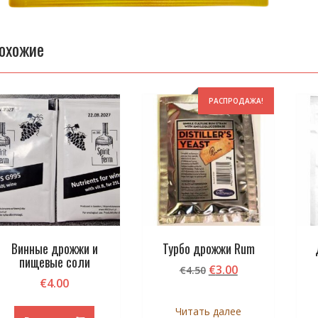
охожие
РАСПРОДАЖА!
Винные дрожжи и
Турбо дрожжи Rum
пищевые соли
Первоначальная
Текущая
€
3.00
€
4.50
€
4.00
цена
цена:
составляла
€3.00.
Читать далее
€4.50.