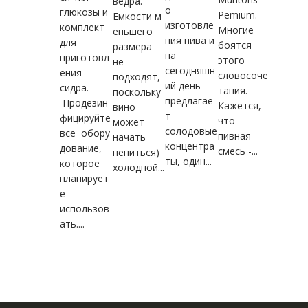
ведра.
о
глюкозы и
Pemium.
Емкости м
изготовле
комплект
Многие
еньшего
ния пива и
для
боятся
размера
на
приготовл
этого
не
сегодняшн
ения
словосоче
подходят,
ий день
сидра.
тания.
поскольку
предлагае
Продезин
Кажется,
вино
т
фицируйте
что
может
солодовые
все обору
пивная
начать
концентра
дование,
смесь -...
пениться)
ты, один...
которое
холодной...
планирует
е
использов
ать....