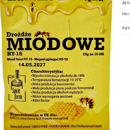
акт
Нет
Кат