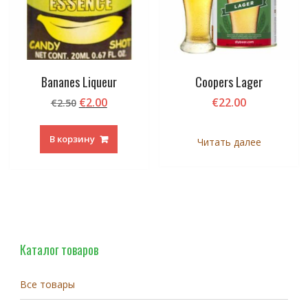
Bananes Liqueur
Coopers Lager
Первоначальная
Текущая
€
2.00
€
22.00
€
2.50
цена
цена:
составляла
€2.00.
В корзину
Читать далее
€2.50.
Каталог товаров
Все товары