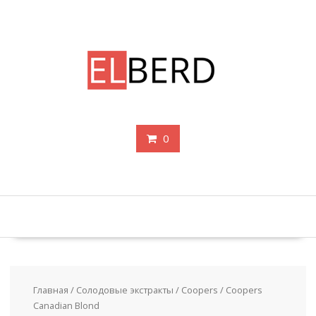
Перейти
к
содержимому
0
Главная
/
Солодовые экстракты
/
Coopers
/ Coopers
Canadian Blond