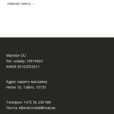
пивная смесь -...
Marotte OÜ
Рег. номер: 10919603
KMKR EE102052011
Адрес нашего магазина
Herne 10, Tallinn, 10135
Телефон:
+372 56 230 980
Почта:
elberdi.mobiil@mail.ee