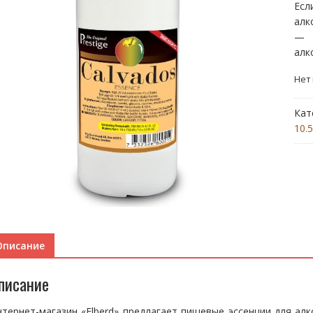
Ес
алк
— п
алк
Нет
Кат
10.
Описание
писание
тернет-магазин «Elberd» предлагает пищевые эссенции для ал