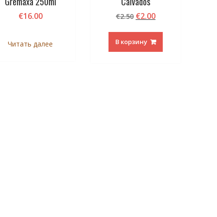
Gremaxa 250ml
Calvados
Первоначальная
Текущая
€
16.00
€
2.00
€
2.50
цена
цена:
составляла
€2.00.
В корзину
Читать далее
€2.50.