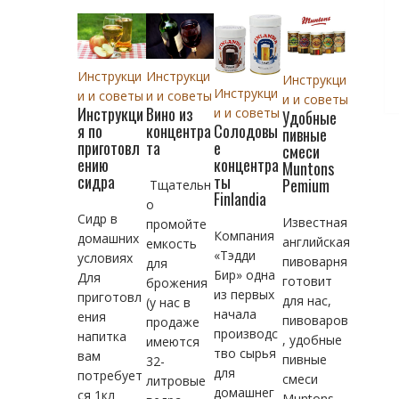
Инструкци
Инструкци
Инструкци
Инструкци
и и советы
и и советы
и и советы
Инструкци
Вино из
и и советы
Удобные
Солодовы
я по
концентра
пивные
е
приготовл
та
смеси
концентра
ению
Muntons
ты
сидра
Pemium
Тщательн
Finlandia
о
Сидр в
Известная
промойте
Компания
домашних
английская
емкость
«Тэдди
условиях
пивоварня
для
Бир» одна
Для
готовит
брожения
из первых
приготовл
для нас,
(у нас в
начала
ения
пивоваров
продаже
производс
напитка
, удобные
имеются
тво сырья
вам
пивные
32-
для
потребует
смеси
литровые
домашнег
ся 1кл
Muntons