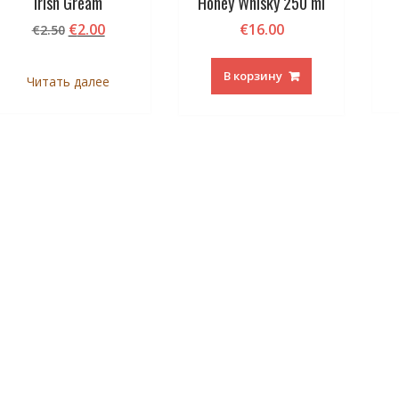
Irish Gream
Honey Whisky 250 ml
Первоначальная
Текущая
€
2.00
€
16.00
€
2.50
цена
цена:
составляла
€2.00.
В корзину
Читать далее
€2.50.