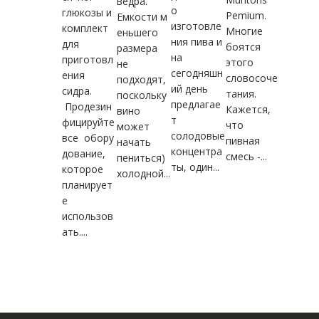
ведра.
о
глюкозы и
Pemium.
Емкости м
изготовле
комплект
Многие
еньшего
ния пива и
для
боятся
размера
на
приготовл
этого
не
сегодняшн
ения
словосоче
подходят,
ий день
сидра.
тания.
поскольку
предлагае
Продезин
Кажется,
вино
т
фицируйте
что
может
солодовые
все обору
пивная
начать
концентра
дование,
смесь -...
пениться)
ты, один...
которое
холодной...
планирует
е
использов
ать....