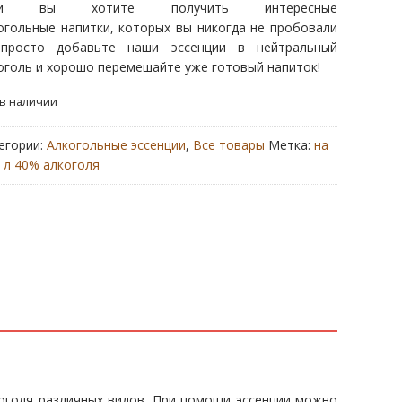
ли вы хотите получить интересные
огольные напитки, которых вы никогда не пробовали
росто добавьте наши эссенции в нейтральный
оголь и хорошо перемешайте уже готовый напиток!
 в наличии
егории:
Алкогольные эссенции
,
Все товары
Метка:
на
5 л 40% алкоголя
коголя различных видов. При помощи эссенции можно