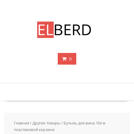
Перейти
к
содержимому
0
Главная
/
Другие товары
/ Бутыль для вина 10л в
пластиковой корзине