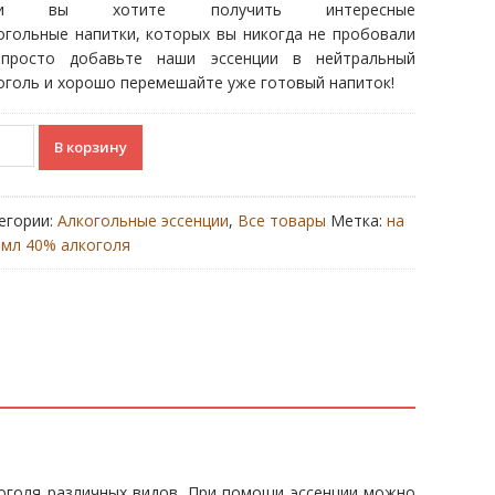
ли вы хотите получить интересные
составляла
€2.00.
огольные напитки, которых вы никогда не пробовали
€2.50.
росто добавьте наши эссенции в нейтральный
оголь и хорошо перемешайте уже готовый напиток!
ичество
В корзину
ара
ndy
anol
егории:
Алкогольные эссенции
,
Все товары
Метка:
на
 мл 40% алкоголя
коголя различных видов. При помощи эссенции можно