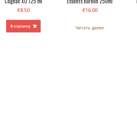
Cognac XO 125 ml
Essents Burbon 250ml
€
8.50
€
16.00
В корзину
Читать далее