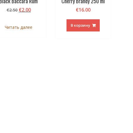
Black Baccara Rum
Cherry Brandy 250 ml
Первоначальная
Текущая
€
2.00
€
16.00
€
2.50
цена
цена:
составляла
€2.00.
В корзину
Читать далее
€2.50.