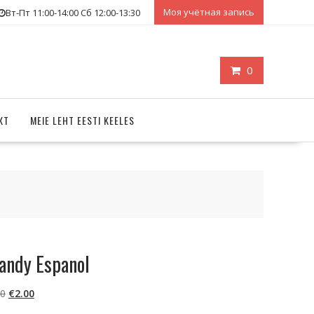
Моя учётная запись
Вт-Пт 11:00-14:00 Сб 12:00-13:30
0
КТ
MEIE LEHT EESTI KEELES
andy Espanol
Первоначальная
Текущая
50
€
2.00
цена
цена: