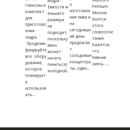
ведра.
о
глюкозы и
Pemium.
Емкости м
изготовле
комплект
Многие
еньшего
ния пива и
для
боятся
размера
на
приготовл
этого
не
сегодняшн
ения
словосоче
подходят,
ий день
сидра.
тания.
поскольку
предлагае
Продезин
Кажется,
вино
т
фицируйте
что
может
солодовые
все обору
пивная
начать
концентра
дование,
смесь -...
пениться)
ты, один...
которое
холодной...
планирует
е
использов
ать....