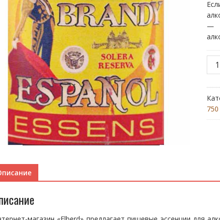
Ес
алк
— п
алк
Кол
тов
Bra
Esp
Кат
750
Описание
писание
тернет-магазин «Elberd» предлагает пищевые эссенции для ал